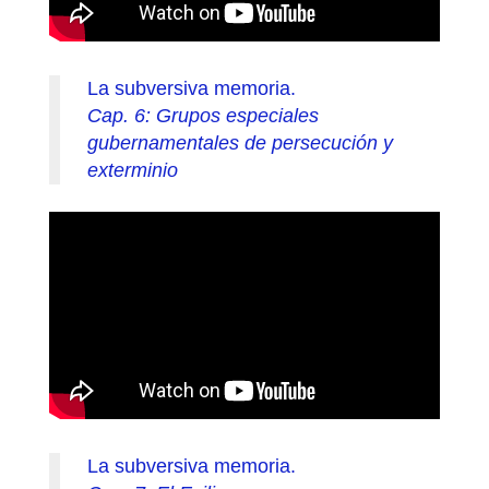
La subversiva memoria.
Cap. 6: Grupos especiales
gubernamentales de persecución y
exterminio
La subversiva memoria.