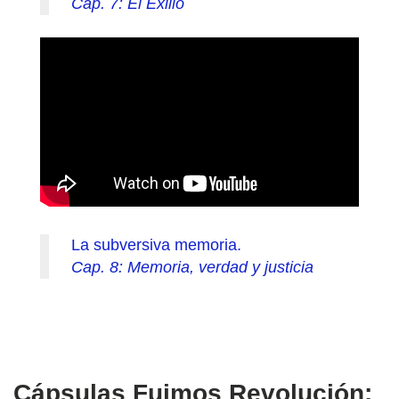
Cap. 7: El Exilio
La subversiva memoria.
Cap. 8: Memoria, verdad y justicia
Cápsulas Fuimos Revolución: