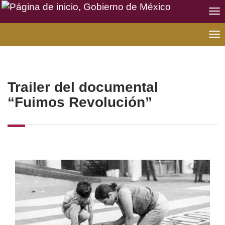
Int
de
Na
Na
Na
Sitios
de
Memoria
Trailer del documental
“Fuimos Revolución”